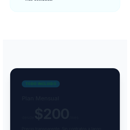
TODO INCLUIDO
Plan Mensual
$200
desde
/mes
Precio transparente. Sin contratos a largo