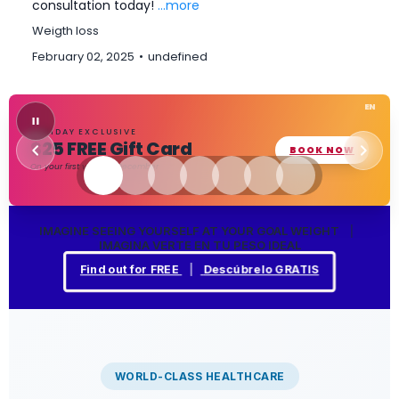
consultation today!
...more
Weigth loss
February 02, 2025
•
undefined
EN
HOLIDAY EXCLUSIVE
$25 FREE Gift Card
(OPENS
BOOK NOW
On your first visit this December
IMAGINE SEEING YOURSELF AT YOUR GOAL WEIGHT
|
IMAGINA VERTE EN TU PESO IDEAL
(opens in a ne
Find out for FREE
|
Descúbrelo GRATIS
WORLD-CLASS HEALTHCARE