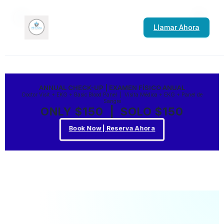
Llamar Ahora
ANNUAL CHECK-UP | EXAMEN FÍSICO ANUAL
Doctor Visit + EKG + Basic Blood Panel | Visita Médica + EKG + Panel de
Sangre
ONLY $150 | SOLO $150
Book Now | Reserva Ahora