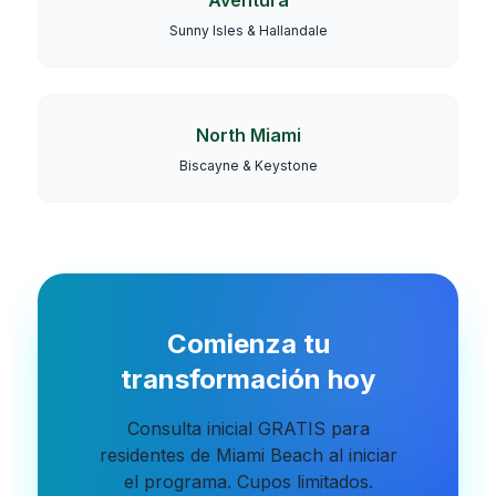
Aventura
Sunny Isles & Hallandale
North Miami
Biscayne & Keystone
Comienza tu
transformación hoy
Consulta inicial GRATIS para
residentes de Miami Beach al iniciar
el programa. Cupos limitados.