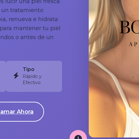
 lucir una piel fresca
s un tratamiento
pia, renueva e hidrata
 para mantener tu piel
undos o antes de un
Tipo
Rápido y
Efectivo
lamar Ahora