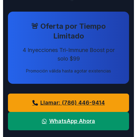
🚨 Oferta por Tiempo
Limitado
4 Inyecciones Tri-Immune Boost por
solo $99
Promoción válida hasta agotar existencias
Llamar: (786) 446-9414
WhatsApp Ahora