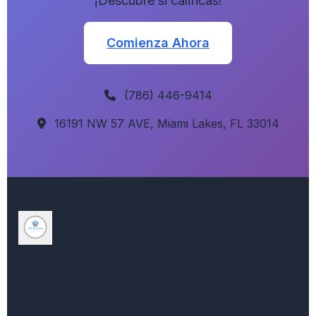
¡Descubre si calificas!
Comienza Ahora
(786) 446-9414
16191 NW 57 AVE, Miami Lakes, FL 33014
Servicios médicos integrales en Miami Lakes,
Florida.