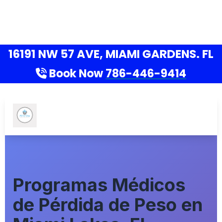
16191 NW 57 AVE, MIAMI GARDENS. FL
Book Now
786-446-9414
Programas Médicos
de Pérdida de Peso en