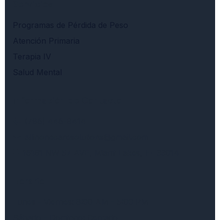
Servicios
Programas de Pérdida de Peso
Atención Primaria
Terapia IV
Salud Mental
Información de Contacto
(786) 446-9414
allinonecaresolutions@gmail.com
16191 NW 57 AVE, Miami Lakes, FL 33014
Horario
Lunes - Viernes: 8:00 AM - 5:00 PM
Sábado - Domingo: Cerrado