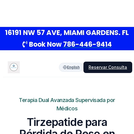
16191 NW 57 AVE, MIAMI GARDENS. FL
Book Now
786-446-9414
Reservar Consulta
English
Terapia Dual Avanzada Supervisada por
Médicos
Tirzepatide para
Pérdida de Peso en