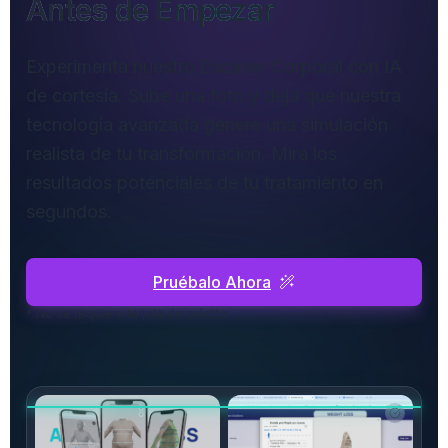
Antes de Empezar
Experimenta nuestro Escáner Corporal con IA
de cortesía. Sube una foto y deja que nuestra
tecnología avanzada genere una simulación
realista de tu transformación. Mira los
resultados potenciales de tu tratamiento en
segundos.
Pruébalo Ahora
* No se requiere tarjeta de crédito