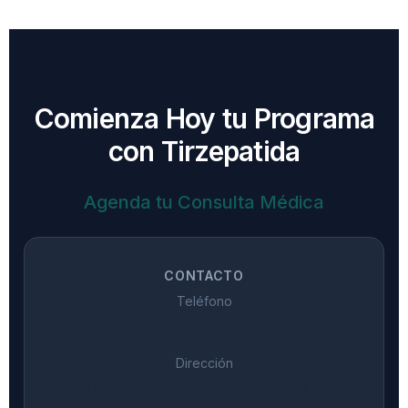
Comienza Hoy tu Programa
con Tirzepatida
Agenda tu Consulta Médica
CONTACTO
Teléfono
(786) 446-9414
Dirección
16191 NW 57 Ave, Miami Gardens, FL