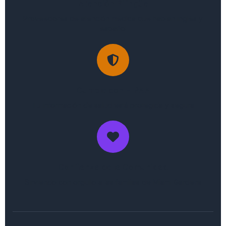
Atención Bilingüe
Proveedores de atención médica que hablan inglés y
español
Cumple con HIPAA
Tu información de salud está protegida y segura
Confianza de la Comunidad
Sirviendo con orgullo a las familias de Miami Gardens