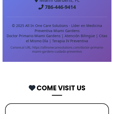
Miami Gardens, FL
786-446-9414
© 2025 All In One Care Solutions - Líder en Medicina
Preventiva Miami Gardens
Doctor Primario Miami Gardens | Atención Bilingüe | Citas
el Mismo Día | Terapia IV Preventiva
Canonical URL: https://allinonecaresolutions.com/doctor-primario-
miami-gardens-cuidado-preventivo
COME VISIT US