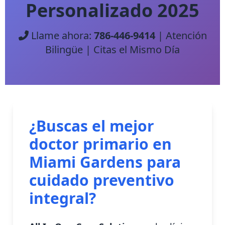
Personalizado 2025
Llame ahora:
786-446-9414
| Atención
Bilingüe | Citas el Mismo Día
¿Buscas el mejor
doctor primario en
Miami Gardens para
cuidado preventivo
integral?