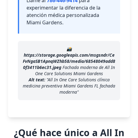
Llame al
786-446-9414
para
experimentar la diferencia de la
atención médica personalizada
Miami Gardens.
📸
https://storage.googleapis.com/msgsndr/Ce
FvNgaSB1ApnqWZhb58/media/68548049add8
0f3411b6ec31.jpeg
Fachada moderna de All In
One Care Solutions Miami Gardens
Alt text:
"All In One Care Solutions clínica
medicina preventiva Miami Gardens FL fachada
moderna"
¿Qué hace único a All In