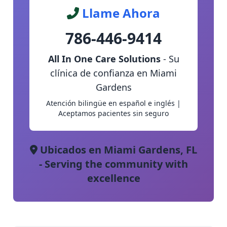
Llame Ahora
786-446-9414
All In One Care Solutions
- Su
clínica de confianza en Miami
Gardens
Atención bilingüe en español e inglés |
Aceptamos pacientes sin seguro
Ubicados en Miami Gardens, FL
- Serving the community with
excellence