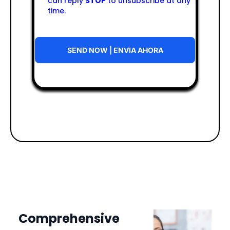
can reply
STOP
to unsubscribe at any
time.
SEND NOW | ENVIA AHORA
Comprehensive