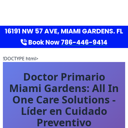
16191 NW 57 AVE, MIAMI GARDENS. FL
Book Now
786-446-9414
!DOCTYPE html>
Doctor Primario
Miami Gardens: All In
One Care Solutions -
Líder en Cuidado
Preventivo