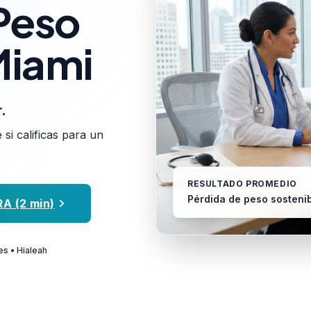
Peso
Miami
.
 si calificas para un
RESULTADO PROMEDIO
Pérdida de peso sostenib
RA (2 min)
s • Hialeah