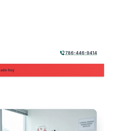
786-446-9414
zado hoy