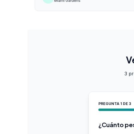
Miami Gardens
V
3 pr
PREGUNTA
1
DE 3
¿Cuánto pe