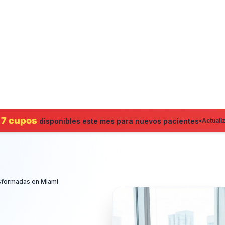
7 cupos
•
o
disponibles este mes para nuevos pacientes
Actuali
sformadas en Miami