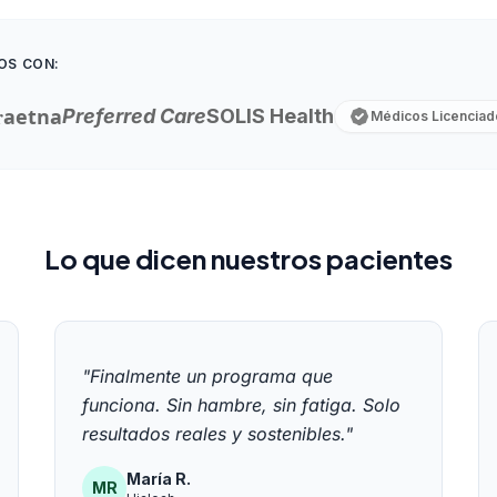
OS CON:
r
aetna
Preferred Care
SOLIS Health
Médicos Licenciad
Lo que dicen nuestros pacientes
"Finalmente un programa que
funciona. Sin hambre, sin fatiga. Solo
resultados reales y sostenibles."
María R.
MR