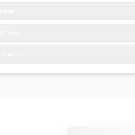
 o más
20 libras
10 libras