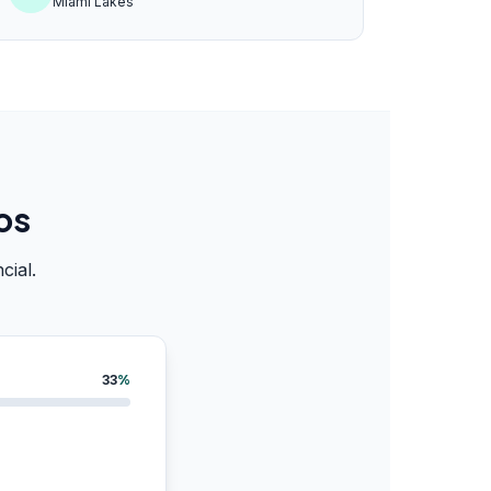
Miami Lakes
os
cial.
33
%