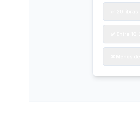
✅ 20 libras
✅ Entre 10-
❌ Menos de 