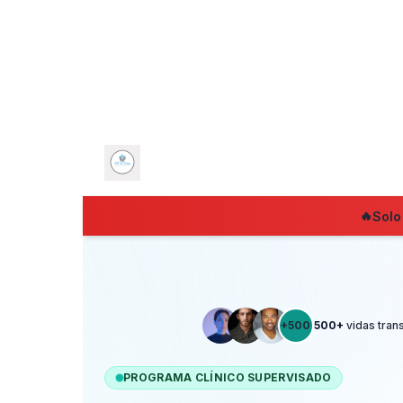
🔥
Sol
+500
500+
vidas tran
PROGRAMA CLÍNICO SUPERVISADO