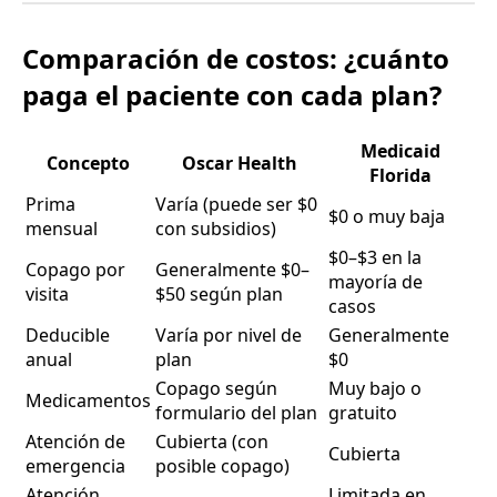
Comparación de costos: ¿cuánto
paga el paciente con cada plan?
Medicaid
Concepto
Oscar Health
Florida
Prima
Varía (puede ser $0
$0 o muy baja
mensual
con subsidios)
$0–$3 en la
Copago por
Generalmente $0–
mayoría de
visita
$50 según plan
casos
Deducible
Varía por nivel de
Generalmente
anual
plan
$0
Copago según
Muy bajo o
Medicamentos
formulario del plan
gratuito
Atención de
Cubierta (con
Cubierta
emergencia
posible copago)
Atención
Limitada en