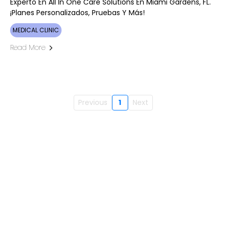
Experto En All In One Care Solutions En Miami Gardens, FL.
¡Planes Personalizados, Pruebas Y Más!
MEDICAL CLINIC
Read More
Previous
1
Next