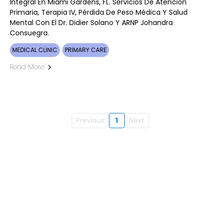
Integral En Miami Gardens, FL. Servicios De Atención
Primaria, Terapia IV, Pérdida De Peso Médica Y Salud
Mental Con El Dr. Didier Solano Y ARNP Johandra
Consuegra.
MEDICAL CLINIC
PRIMARY CARE
Read More
Previous
1
Next